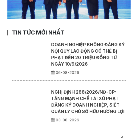
TIN TỨC MỚI NHẤT
DOANH NGHIỆP KHÔNG ĐĂNG KÝ
NỘI QUY LAO ĐỘNG CÓ THỂ BỊ
PHẠT ĐẾN 20 TRIỆU ĐỒNG TỪ
NGÀY 10/9/2026
06-08-2026
NGHỊ ĐỊNH 288/2026/NĐ-CP:
TĂNG MẠNH CHẾ TÀI XỬ PHẠT
ĐĂNG KÝ DOANH NGHIỆP, SIẾT
QUẢN LÝ CHỦ SỞ HỮU HƯỞNG LỢI
03-08-2026