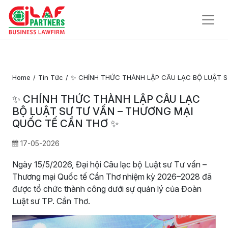
Trang
Chủ
Home
Tin Tức
✨ CHÍNH THỨC THÀNH LẬP CÂU LẠC BỘ LUẬT 
Về
✨ CHÍNH THỨC THÀNH LẬP CÂU LẠC
Chúng
BỘ LUẬT SƯ TƯ VẤN – THƯƠNG MẠI
Tôi
QUỐC TẾ CẦN THƠ ✨
Dịch Vụ Pháp Lý
17-05-2026
Tin Tức
Ngày 15/5/2026, Đại hội Câu lạc bộ Luật sư Tư vấn –
Thương mại Quốc tế Cần Thơ nhiệm kỳ 2026–2028 đã
Liên
được tổ chức thành công dưới sự quản lý của Đoàn
Hệ
Luật sư TP. Cần Thơ.