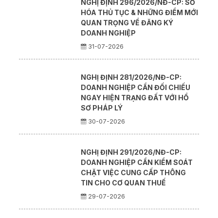
NGHỊ ĐỊNH 296/2026/NĐ-CP: SỐ
HÓA THỦ TỤC & NHỮNG ĐIỂM MỚI
QUAN TRỌNG VỀ ĐĂNG KÝ
DOANH NGHIỆP
31-07-2026
NGHỊ ĐỊNH 281/2026/NĐ-CP:
DOANH NGHIỆP CẦN ĐỐI CHIẾU
NGAY HIỆN TRẠNG ĐẤT VỚI HỒ
SƠ PHÁP LÝ
30-07-2026
NGHỊ ĐỊNH 291/2026/NĐ-CP:
DOANH NGHIỆP CẦN KIỂM SOÁT
CHẶT VIỆC CUNG CẤP THÔNG
TIN CHO CƠ QUAN THUẾ
29-07-2026