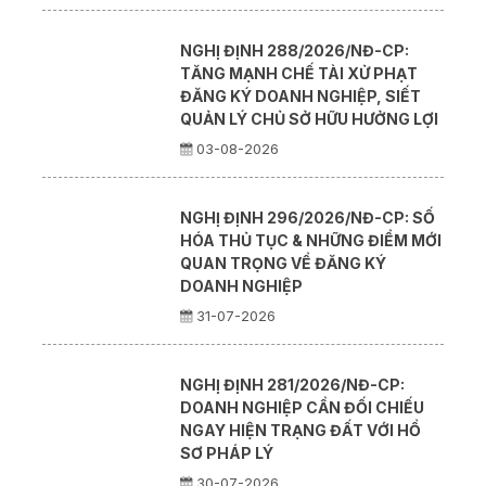
NGHỊ ĐỊNH 288/2026/NĐ-CP:
TĂNG MẠNH CHẾ TÀI XỬ PHẠT
ĐĂNG KÝ DOANH NGHIỆP, SIẾT
QUẢN LÝ CHỦ SỞ HỮU HƯỞNG LỢI
03-08-2026
NGHỊ ĐỊNH 296/2026/NĐ-CP: SỐ
HÓA THỦ TỤC & NHỮNG ĐIỂM MỚI
QUAN TRỌNG VỀ ĐĂNG KÝ
DOANH NGHIỆP
31-07-2026
NGHỊ ĐỊNH 281/2026/NĐ-CP:
DOANH NGHIỆP CẦN ĐỐI CHIẾU
NGAY HIỆN TRẠNG ĐẤT VỚI HỒ
SƠ PHÁP LÝ
30-07-2026