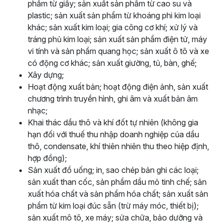
phẩm từ giấy; sản xuất sản phẩm từ cao su và
plastic; sản xuất sản phẩm từ khoáng phi kim loại
khác; sản xuất kim loại; gia công cơ khí; xử lý và
tráng phủ kim loại; sản xuất sản phẩm điện tử, máy
vi tính và sản phẩm quang học; sản xuất ô tô và xe
có động cơ khác; sản xuất giường, tủ, bàn, ghế;
Xây dựng;
Hoạt động xuất bản; hoạt động điện ảnh, sản xuất
chương trình truyền hình, ghi âm và xuất bản âm
nhạc;
Khai thác dầu thô và khí đốt tự nhiên (không gia
hạn đối với thuế thu nhập doanh nghiệp của dầu
thô, condensate, khí thiên nhiên thu theo hiệp định,
hợp đồng);
Sản xuất đồ uống; in, sao chép bản ghi các loại;
sản xuất than cốc, sản phẩm dầu mỏ tinh chế; sản
xuất hóa chất và sản phẩm hóa chất; sản xuất sản
phẩm từ kim loại đúc sẵn (trừ máy móc, thiết bị);
sản xuất mô tô, xe máy; sửa chữa, bảo dưỡng và