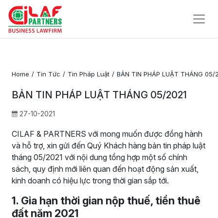
Trang
Chủ
Home
Tin Tức
Tin Pháp Luật
BẢN TIN PHÁP LUẬT THÁNG 05/
Về
BẢN TIN PHÁP LUẬT THÁNG 05/2021
Chúng
Tôi
27-10-2021
CILAF & PARTNERS với mong muốn được đồng hành
Dịch Vụ Pháp Lý
và hỗ trợ, xin gửi đến Quý Khách hàng bản tin pháp luật
Tin Tức
tháng 05/2021 với nội dung tổng hợp một số chính
sách, quy định mới liên quan đến hoạt động sản xuất,
Liên
kinh doanh có hiệu lực trong thời gian sắp tới.
Hệ
1. Gia hạn thời gian nộp thuế, tiền thuê
đất năm 2021