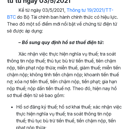
tử từ ngày 03/5/2021
Kể từ ngày 03/5/2021,
Thông tư 19/2021/TT-
BTC
do Bộ Tài chính ban hành chính thức có hiệu lực.
Theo đó một số điểm mới nổi bật về chứng từ điện tử
sẽ được áp dụng:
– Bổ sung quy định hồ sơ thuế điện tử:
Xác nhận việc thực hiện nghĩa vụ thuế; tra soát
thông tin nộp thuế; thủ tục bù trừ tiền thuế, tiên chậm
nộp, tiền phạt nộp thừa; miễn thuế, giảm thuế; miễn tiền
chậm nộp; không tính tiền chậm nộp; khoanh tiền thuế
nợ; xóa nợ tiền thuế, tiền chậm nộp, tiền phạt; gia hạn
nộp thuế; nộp dần tiền thuế nợ. Theo đó, hiện nay hồ
sơ thuế điện tử sẽ bao gồm:
Hồ sơ đăng ký thuế; hồ sơ khai thuế; xác nhận việc
thực hiện nghĩa vụ thuế; tra soát thông tin nộp
thuế; thủ tục bù trừ tiền thuế, tiền chậm nộp, tiền
phạt nộp thừa;