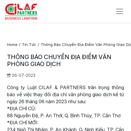
Trang
Chủ
Home
Tin Tức
Thông Báo Chuyển Địa Điểm Văn Phòng Giao Dị
Về
THÔNG BÁO CHUYỂN ĐỊA ĐIỂM VĂN
Chúng
PHÒNG GIAO DỊCH
Tôi
06-07-2023
Dịch Vụ Pháp Lý
Công ty Luật CILAF & PARTNERS trân trọng thông
Tin Tức
báo về việc thay đổi địa chỉ văn phòng giao dịch kể từ
ngày 26 tháng 06 năm 2023 như sau:
Liên
*ĐỊA CHỈ CŨ:
Hệ
88 Nguyễn Đệ, P. An Thới, Q. Bình Thủy, TP. Cần Thơ
*ĐỊA CHỈ MỚI:
234 Ngô Thì Nhậm, P. An Khánh, Q. Ninh Kiều, TP. Cần