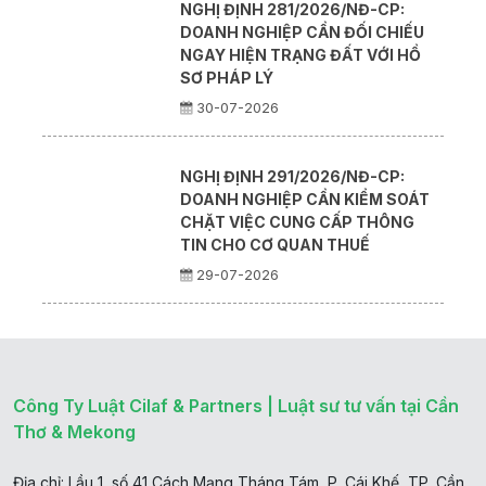
NGHỊ ĐỊNH 281/2026/NĐ-CP:
DOANH NGHIỆP CẦN ĐỐI CHIẾU
NGAY HIỆN TRẠNG ĐẤT VỚI HỒ
SƠ PHÁP LÝ
30-07-2026
NGHỊ ĐỊNH 291/2026/NĐ-CP:
DOANH NGHIỆP CẦN KIỂM SOÁT
CHẶT VIỆC CUNG CẤP THÔNG
TIN CHO CƠ QUAN THUẾ
29-07-2026
Công Ty Luật Cilaf & Partners | Luật sư tư vấn tại Cần
Thơ & Mekong
Địa chỉ: Lầu 1, số 41 Cách Mạng Tháng Tám, P. Cái Khế, TP. Cần