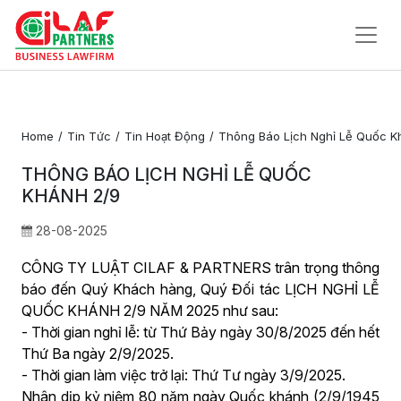
Trang
Chủ
Home
Tin Tức
Tin Hoạt Động
Thông Báo Lịch Nghỉ Lễ Quốc K
Về
THÔNG BÁO LỊCH NGHỈ LỄ QUỐC
Chúng
KHÁNH 2/9
Tôi
28-08-2025
Dịch Vụ Pháp Lý
CÔNG TY LUẬT CILAF & PARTNERS trân trọng thông
Tin Tức
báo đến Quý Khách hàng, Quý Đối tác LỊCH NGHỈ LỄ
QUỐC KHÁNH 2/9 NĂM 2025 như sau:
Liên
- Thời gian nghỉ lễ: từ Thứ Bảy ngày 30/8/2025 đến hết
Hệ
Thứ Ba ngày 2/9/2025.
- Thời gian làm việc trở lại: Thứ Tư ngày 3/9/2025.
Nhân dịp kỷ niệm 80 năm ngày Quốc khánh (2/9/1945