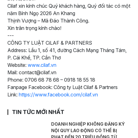
Cilaf xin kính chúc Quý khách hàng, Quý đối tác có một
năm Bính Ngọ 2026 An Khang
Thịnh Vượng – Mã Đáo Thành Công.
Xin trân trọng kính chào!
---
CÔNG TY LUẬT CiLAF & PARTNERS
Address: Lầu 1, số 41, đường Cách Mạng Tháng Tám,
P. Cái Khế, TP. Cần Thơ
Website:
www.cilaf.vn
Mail: contact@cilaf.vn
Phone: 0706 68 78 68 – 0918 18 55 18
Fanpage Facebook: Công ty Luật Cilaf & Partners
Link:
https://www.facebook.com/cilaf.vn
TIN TỨC MỚI NHẤT
DOANH NGHIỆP KHÔNG ĐĂNG KÝ
NỘI QUY LAO ĐỘNG CÓ THỂ BỊ
PHẠT ĐẾN 20 TRIỆU ĐỒNG TỪ