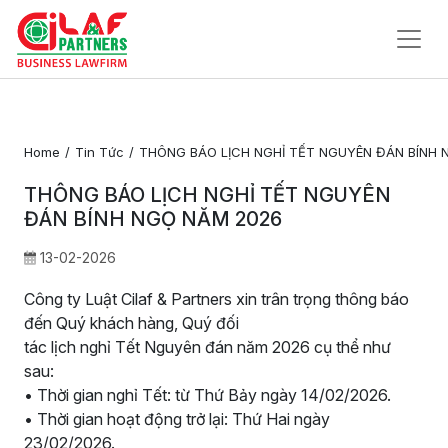
Trang
Chủ
Home
Tin Tức
THÔNG BÁO LỊCH NGHỈ TẾT NGUYÊN ĐÁN BÍNH 
Về
THÔNG BÁO LỊCH NGHỈ TẾT NGUYÊN
Chúng
ĐÁN BÍNH NGỌ NĂM 2026
Tôi
13-02-2026
Dịch Vụ Pháp Lý
Công ty Luật Cilaf & Partners xin trân trọng thông báo
Tin Tức
đến Quý khách hàng, Quý đối
tác lịch nghỉ Tết Nguyên đán năm 2026 cụ thể như
Liên
sau:
Hệ
• Thời gian nghỉ Tết: từ Thứ Bảy ngày 14/02/2026.
• Thời gian hoạt động trở lại: Thứ Hai ngày
23/02/2026.