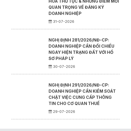
HÓA THỦ TỤC & NHỮNG ĐIỂM MỚI
QUAN TRỌNG VỀ ĐĂNG KÝ
DOANH NGHIỆP
31-07-2026
NGHỊ ĐỊNH 281/2026/NĐ-CP:
DOANH NGHIỆP CẦN ĐỐI CHIẾU
NGAY HIỆN TRẠNG ĐẤT VỚI HỒ
SƠ PHÁP LÝ
30-07-2026
NGHỊ ĐỊNH 291/2026/NĐ-CP:
DOANH NGHIỆP CẦN KIỂM SOÁT
CHẶT VIỆC CUNG CẤP THÔNG
TIN CHO CƠ QUAN THUẾ
29-07-2026