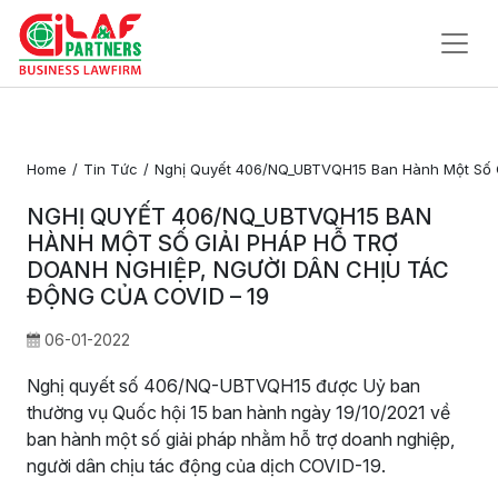
Trang
Chủ
Home
Tin Tức
Nghị Quyết 406/NQ_UBTVQH15 Ban Hành Một Số G
Về
NGHỊ QUYẾT 406/NQ_UBTVQH15 BAN
Chúng
HÀNH MỘT SỐ GIẢI PHÁP HỖ TRỢ
Tôi
DOANH NGHIỆP, NGƯỜI DÂN CHỊU TÁC
ĐỘNG CỦA COVID – 19
Dịch Vụ Pháp Lý
06-01-2022
Tin Tức
Nghị quyết số 406/NQ-UBTVQH15 được Uỷ ban
Liên
thường vụ Quốc hội 15 ban hành ngày 19/10/2021 về
Hệ
ban hành một số giải pháp nhằm hỗ trợ doanh nghiệp,
người dân chịu tác động của dịch COVID-19.