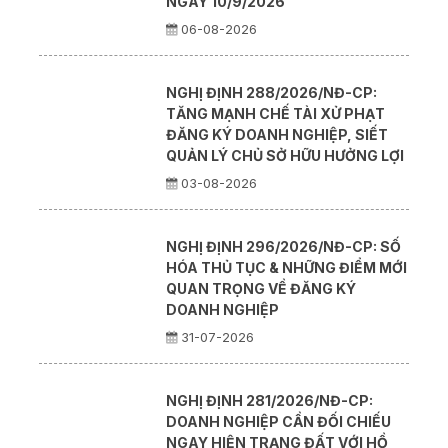
NGÀY 10/9/2026
06-08-2026
NGHỊ ĐỊNH 288/2026/NĐ-CP:
TĂNG MẠNH CHẾ TÀI XỬ PHẠT
ĐĂNG KÝ DOANH NGHIỆP, SIẾT
QUẢN LÝ CHỦ SỞ HỮU HƯỞNG LỢI
03-08-2026
NGHỊ ĐỊNH 296/2026/NĐ-CP: SỐ
HÓA THỦ TỤC & NHỮNG ĐIỂM MỚI
QUAN TRỌNG VỀ ĐĂNG KÝ
DOANH NGHIỆP
31-07-2026
NGHỊ ĐỊNH 281/2026/NĐ-CP:
DOANH NGHIỆP CẦN ĐỐI CHIẾU
NGAY HIỆN TRẠNG ĐẤT VỚI HỒ