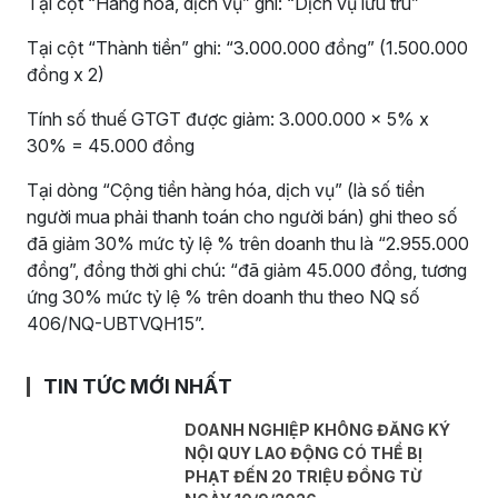
Tại cột “Hàng hóa, dịch vụ” ghi: “Dịch vụ lưu trú”
Tại cột “Thành tiền” ghi: “3.000.000 đồng” (1.500.000
đồng x 2)
Tính số thuế GTGT được giảm: 3.000.000 x 5% x
30% = 45.000 đồng
Tại dòng “Cộng tiền hàng hóa, dịch vụ” (là số tiền
người mua phải thanh toán cho người bán) ghi theo số
đã giảm 30% mức tỷ lệ % trên doanh thu là “2.955.000
đồng”, đồng thời ghi chú: “đã giảm 45.000 đồng, tương
ứng 30% mức tỷ lệ % trên doanh thu theo NQ số
406/NQ-UBTVQH15”.
TIN TỨC MỚI NHẤT
DOANH NGHIỆP KHÔNG ĐĂNG KÝ
NỘI QUY LAO ĐỘNG CÓ THỂ BỊ
PHẠT ĐẾN 20 TRIỆU ĐỒNG TỪ