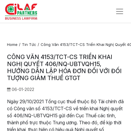
Trang
Chủ
Home
Tin Tức
Công Văn 4153/TCT-CS Triển Khai Nghị Quyết 
Về
CÔNG VĂN 4153/TCT-CS TRIỂN KHAI
Chúng
NGHỊ QUYẾT 406/NQ-UBTVQH15,
Tôi
HƯỚNG DẪN LẬP HÓA ĐƠN ĐỐI VỚI ĐỐI
TƯỢNG GIẢM THUẾ GTGT
Dịch Vụ Pháp Lý
06-01-2022
Tin Tức
Ngày 29/10/2021 Tổng cục thuế thuộc Bộ Tài chính đã
Liên
có Công văn số 4153/TCT-CS về triển khai Nghị quyết
Hệ
số 406/NQ-UBTVQH15 gửi đến Cục Thuế các tỉnh,
thành phố trực thuộc Trung ương. Theo đó, để kịp thời
triển khai, thực hiện có hiệu quả Nghị quyết số