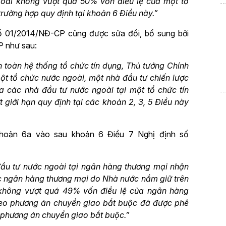
oài không vượt quá 50% vốn điều lệ của một tổ
trường hợp quy định tại khoản 6 Điều này.”
ố 01/2014/NĐ-CP cũng được sửa đổi, bổ sung bởi
P như sau:
 toàn hệ thống tổ chức tín dụng, Thủ tướng Chính
ột tổ chức nước ngoài, một nhà đầu tư chiến lược
 các nhà đầu tư nước ngoài tại một tổ chức tín
giới hạn quy định tại các khoản 2, 3, 5 Điều này
khoản 6a vào sau khoản 6 Điều 7 Nghị định số
ầu tư nước ngoài tại ngân hàng thương mại nhận
 ngân hàng thương mại do Nhà nước nắm giữ trên
không vượt quá 49% vốn điều lệ của ngân hàng
heo phương án chuyển giao bắt buộc đã được phê
a phương án chuyển giao bắt buộc.”