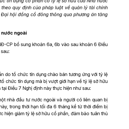
ức tín dụng cổ phần có tỷ lệ sở hữu của Nhà nước
 theo quy định của pháp luật về quản lý tài chính
h Đại hội đồng cổ đông thông qua phương án tăng
ư nước ngoài
/NĐ-CP bổ sung khoản 6a, 6b vào sau khoản 6 Điều
 sau:
 do tổ chức tín dụng chào bán tương ứng với tỷ lệ
 chức tín dụng mà bị vượt giới hạn về tỷ lệ sở hữu
tại Điều 7 Nghị định này thực hiện như sau:
ột nhà đầu tư nước ngoài và người có liên quan bị
này, trong thời hạn tối đa 6 tháng kể từ thời điểm bị
ực hiện giảm tỷ lệ sở hữu cổ phần, đảm bảo tuân thủ