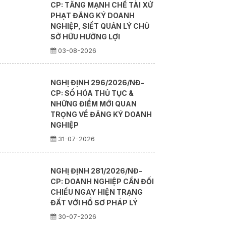
CP: TĂNG MẠNH CHẾ TÀI XỬ
PHẠT ĐĂNG KÝ DOANH
NGHIỆP, SIẾT QUẢN LÝ CHỦ
SỞ HỮU HƯỞNG LỢI
03-08-2026
NGHỊ ĐỊNH 296/2026/NĐ-
CP: SỐ HÓA THỦ TỤC &
NHỮNG ĐIỂM MỚI QUAN
TRỌNG VỀ ĐĂNG KÝ DOANH
NGHIỆP
31-07-2026
NGHỊ ĐỊNH 281/2026/NĐ-
CP: DOANH NGHIỆP CẦN ĐỐI
CHIẾU NGAY HIỆN TRẠNG
ĐẤT VỚI HỒ SƠ PHÁP LÝ
30-07-2026