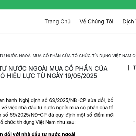
Trang Chủ
Về Chúng Tôi
Dịch
TƯ NƯỚC NGOÀI MUA CỔ PHẦN CỦA TỔ CHỨC TÍN DỤNG VIỆT NAM CÓ
T
 TƯ NƯỚC NGOÀI MUA CỔ PHẦN CỦA
 HIỆU LỰC TỪ NGÀY 19/05/2025
an hành Nghị định số 69/2025/NĐ-CP sửa đổi, bổ
về việc nhà đầu tư nước ngoài mua cổ phần của tổ
nh số 69/2025/NĐ-CP đã quy định một số điểm mới
ổ chức tín dụng Việt Nam như sau:
ần đối với nhà đầu tư nước ngoài